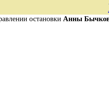
равлении остановки
Анны Бычко