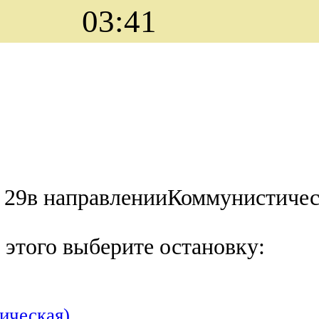
03:41
р 29в направленииКоммунистиче
 этого выберите остановку:
ическая)