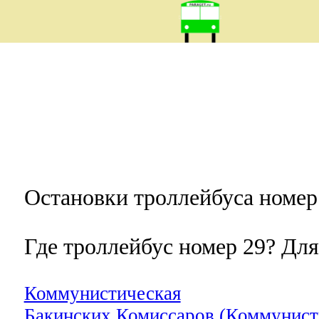
Остановки троллейбуса номе
Где троллейбус номер 29? Для
Коммунистическая
Бакинских Комиссаров (Коммунист