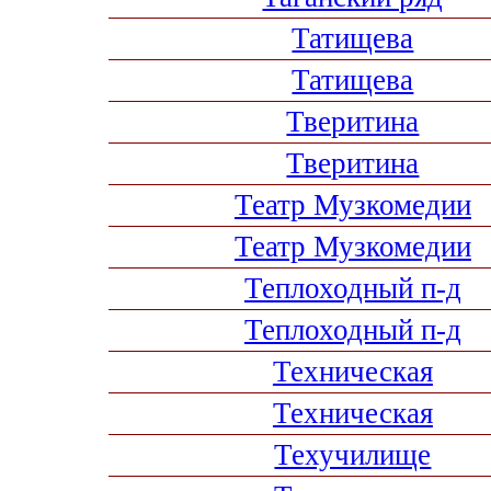
Татищева
Татищева
Тверитина
Тверитина
Театр Музкомедии
Театр Музкомедии
Теплоходный п-д
Теплоходный п-д
Техническая
Техническая
Техучилище