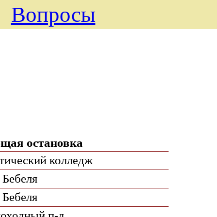
Вопросы
щая остановка
тический колледж
Бебеля
Бебеля
оходный п-д