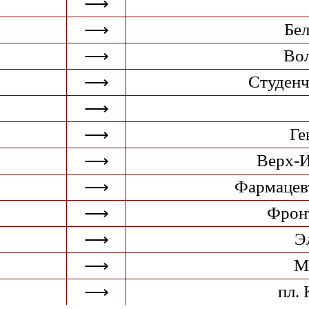
⟶
Бел
⟶
Вол
⟶
Студенч
⟶
⟶
Ге
⟶
Верх-И
⟶
Фармацев
⟶
Фрон
⟶
Э
⟶
М
⟶
пл.
⟶