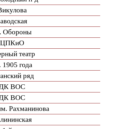
Викулова
Заводская
. Обороны
ЦПКиО
рный театр
. 1905 года
ганский ряд
ДК ВОС
ДК ВОС
м. Рахманинова
лининская