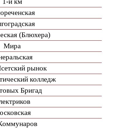
1-й км
ореченская
гоградская
еская (Блюхера)
Мира
неральская
сетский рынок
тический колледж
товых Бригад
лектриков
осковская
 Коммунаров