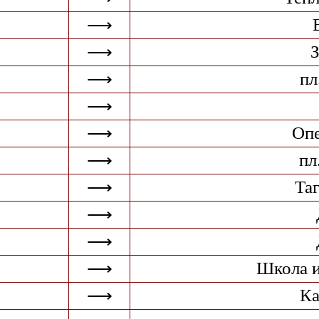
⟶
⟶
пл
⟶
⟶
Опе
⟶
пл
⟶
Та
⟶
⟶
⟶
Школа и
⟶
Ка
⟶