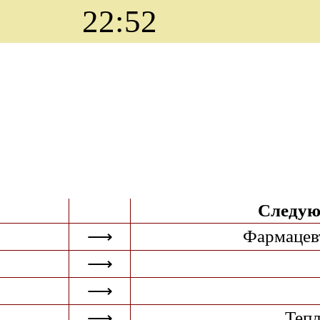
22:52
Следую
Фармацев
⟶
⟶
⟶
Тепл
⟶