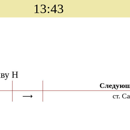
13:43
кву Н
Следующ
ст. С
⟶